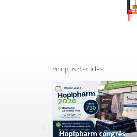
Voir plus d'articles :
méro de
(mai-
26)
 pages à
t à sa
l’AP-HP
Hopipharm congrès