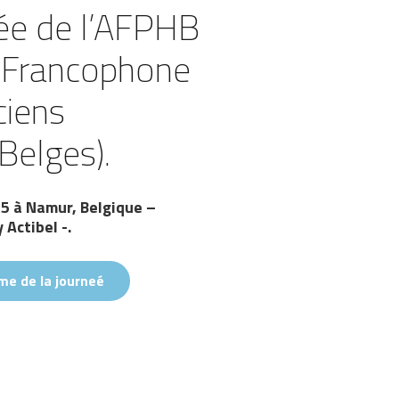
née de l’AFPHB
n Francophone
iens
Belges).
5 à Namur, Belgique –
y Actibel
-.
e de la journeé