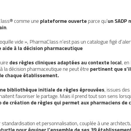
Class® comme une
plateforme ouverte
parce qu’
un SADP n’
ain
.
coquille vide », PharmaClass n’est pas un catalogue figé d’ale
 aide à la décision pharmaceutique
ruire
des règles cliniques adaptées au contexte local
, en
 à la décision pharmaceutique ne peut être
pertinent que s’il
s de chaque établissement.
ne bibliothèque initiale de règles éprouvées
, issues des
tent favoriser le partage. Mais il prend tout son sens lorsqu’
o de création de règles qui permet aux pharmaciens de c
r standardisation et personnalisation, couplée à une architect
nturtle pour équiper l’ensemble de ses 39 établissements