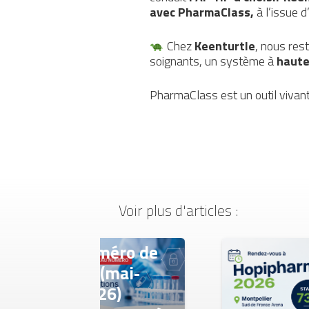
avec PharmaClass,
à l’issue d
Chez
Keenturtle
, nous res
soignants, un système à
haute
PharmaClass est un outil vivant, 
Voir plus d'articles :
méro de
(mai-
26)