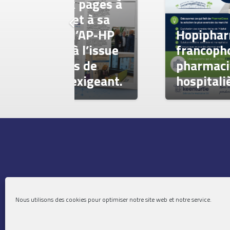
 pages à
t à sa
l’AP-HP
Hopipharm congrès
 l’issue
francophone de
s de
pharmacie
exigeant.
hospitalière 2026
Nous utilisons des cookies pour optimiser notre site web et notre service.
Mentio