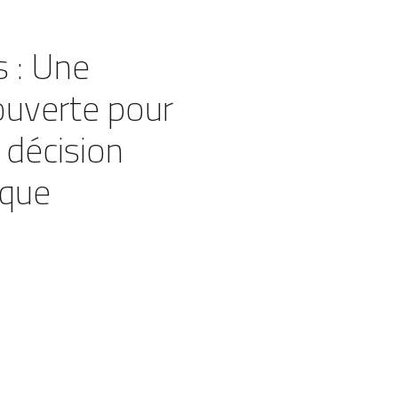
 : Une
ouverte pour
 décision
ique