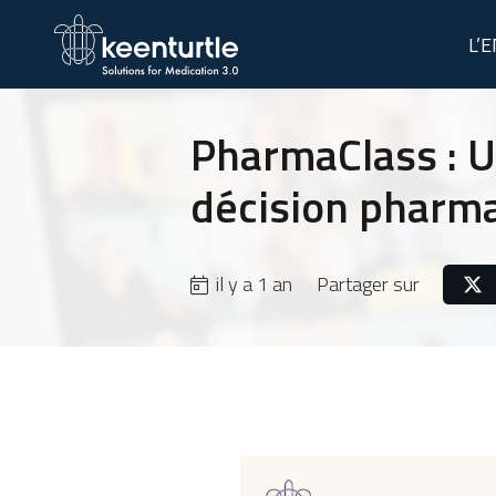
L’
PharmaClass : U
décision pharma
il y a 1 an
Partager sur